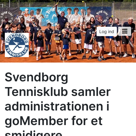
Log ind
Svendborg
Tennisklub samler
administrationen i
goMember for et
smidigere