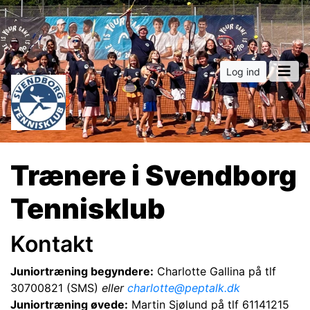
Log ind
Trænere i Svendborg
Tennisklub
Kontakt
Juniortræning begyndere:
Charlotte Gallina på tlf
30700821 (SMS)
eller
charlotte@peptalk.dk
Juniortræning øvede:
Martin Sjølund på tlf
61141215